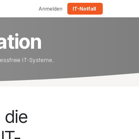
Anmelden
IT-Notfall
ation
ressfreie IT-Systeme.
 die
IT-