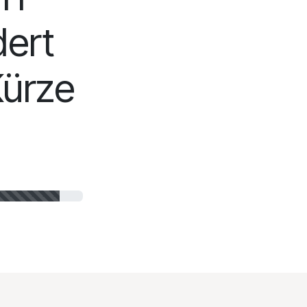
ert
Kürze