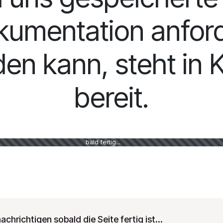
kumentation anford
en kann, steht in 
bereit.
bald fertig...
chrichtigen sobald die Seite fertig ist...