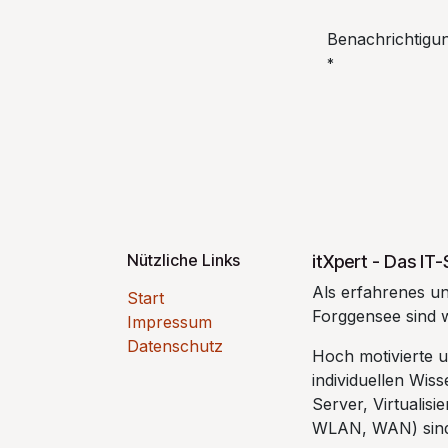
Benachrichtigun
*
Nützliche Links
itXpert - Das I
Als erfahrenes u
Start
Forggensee sind w
Impressum
Datenschutz
Hoch motivierte u
individuellen Wi
Server, Virtualis
WLAN, WAN) sind 