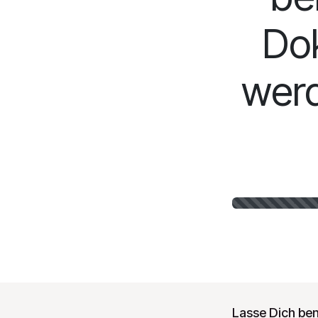
Do
werd
Lasse Dich bena